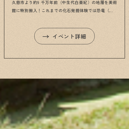
久慈市より約9 千万年前（中生代白亜紀）の地層を美術
館に特別搬入！これまでの化石発掘体験では恐竜（竜
脚類）やワニ、サメの歯、カメの甲羅などの「プレミ
ア化石」が見つかりました。今年はどんな化石が皆さ
んを待っているでしょうか？ ※プレミア化石を見つけ
イベント詳細
た場合は貴重な資料となるため、岩手県久慈市に寄贈
していただきます。その代わり、発見者の名前が残
り、記念品をプレゼントします。（学術的に重要な化
石を、我々は「プレミア化石」と呼んでいます！） 開
催日：7/4(土)、7/5(日)、7/11(土)、7/12(日)、
7/18(土)、7/19(日)、7/23(木)～7/26(日)、7/30(木)～
8/2(日)、8/7(金)～10(月) 計18日間 ※雨天決行・荒
天中止 ■時間：①10時30分～、②13時30分～ ■定員：
各回60名 ■内容：各回約1時間20分、はじめ約10分はレ
クチャー ■持ち物：軍手、日よけのための帽子、飲み
物 ■講師：平山廉（早稲田大学教授）、渡部真人（早