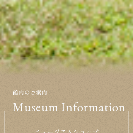
稲田大学）、他 ■場所：平山郁夫シルクロード美術
館 屋上らくだ公園 ■体験料：一般：1,600円（美術館
の入館券込み）、中学生以下：800円 ■申込開始：6月
6日（土） 午前10時より ※チラシ裏面の「関連ワーク
ショップ」は同日11 時から申込み開始です。 ※2026年
から、関連ワークショップの申込も、電話ではなく、
Webからの申込に変更します。 ■申込み方法：化石発
掘体験2026「専用サイト」（6/6のAM10時にHPのTOP
画面上に公開）よりご応募下さい。 ※ご登録頂くE-
mailへお知らせを送ります。受信可能なアドレスをご登
録ください。 ■主催：公益財団法人 平山郁夫シルクロ
館内のご案内
ード美術館 ■協力：早稲田大学国際教養学部平山廉研
Museum Information
究室、久慈琥珀博物館 ■後援：山梨県教育委員会、北
杜市教育委員会、山梨日日新聞社・山梨放送 ※当日の
キャンセル待ちの方もいらっしゃるので、直前のキャ
ンセルでも必ずご連絡をいただくようにお願いいたし
ミュージアムショップ