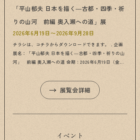
「平山郁夫 日本を描く―古都・四季・祈
りの山河 前編 奥入瀬への道」展
2026年6月19日〜2026年9月28日
チラシは、コチラからダウンロードできます。 . 企画
展名：「平山郁夫 日本を描く―古都・四季・祈りの山
河」 前編 奥入瀬への道 会期：2026年6月19日（金）
～9月28日（月） 会期中無休 シルクロードの画家と
して知られる平山郁夫は、日本各地の古都や四季折々
の自然にも深いまなざしを注ぎました。清流や山河に
展覧会詳細
込められた祈りの心をたどりながら、日本の美を描い
た作品の数々をご紹介します。八ヶ岳高原の夏に、日
本の原風景をお楽しみください。
イベント