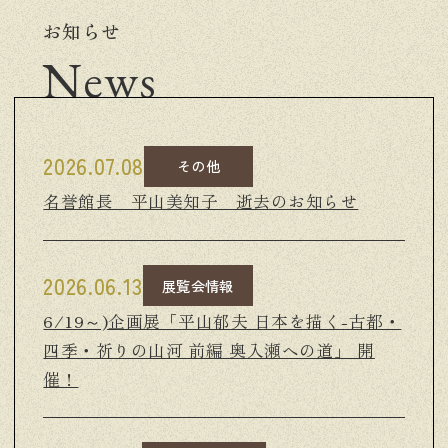
お知らせ
News
2026.07.08
その他
名誉館長 平山美知子 逝去のお知らせ
2026.06.13
展覧会情報
6/19～)企画展「平山郁夫 日本を描く-古都・
四季・祈りの山河 前編 奥入瀬への道」 開
催！